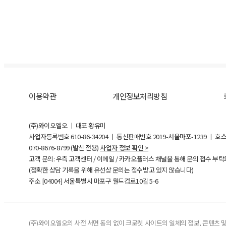
이용약관
개인정보처리방침
(주)와이오엘오 ㅣ 대표 황유미
사업자등록번호
610-86-34204
ㅣ 통신판매번호 2019-서울마포-1239 ㅣ 호
070-8676-8799 (발신 전용)
사업자 정보 확인 >
고객 문의: 우측 고객센터 / 이메일 / 카카오플러스 채널을 통해 문의 접수 부
(정확한 상담 기록을 위해 유선상 문의는 접수받고 있지 않습니다)
주소 [
04004
] 서울특별시 마포구 월드컵로10길
5-6
(주)와이오엘오의 사전 서면 동의 없이 크로켓 사이트의 일체의 정보, 콘텐츠 및 