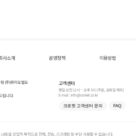
회사소개
운영정책
이용방법
스팅 (주)와이오엘오
고객센터
평일 오전 11시 ~ 오후 5시 (주말, 공휴일 제외)
E-mail : info@croket.co.kr
탁드립니다.
크로켓 고객센터 문의
FAQ
UI등을 상업적 목적으로 전재, 전송, 스크래핑 등 무단 사용할 수 없습니다.