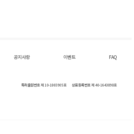
공지사항
이벤트
FAQ
특허출원번호
제 10-1865905호
상표등록번호
제 40-1643898호