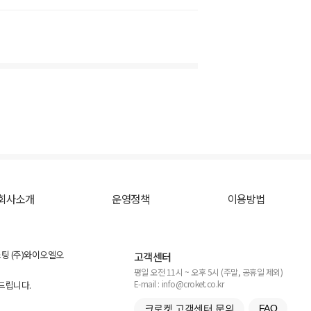
회사소개
운영정책
이용방법
스팅 (주)와이오엘오
고객센터
평일 오전 11시 ~ 오후 5시 (주말, 공휴일 제외)
E-mail : info@croket.co.kr
탁드립니다.
크로켓 고객센터 문의
FAQ