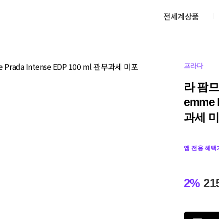
전세계상품
프라다
라 팜므 
emme P
과세 
앱 전용 혜택
2%
21