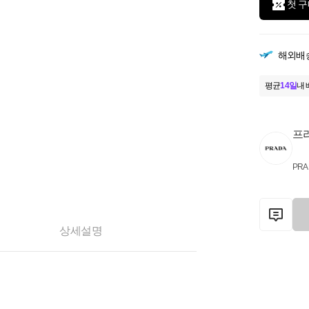
첫 구
해외배
평균
14일
내 
프
PRA
상세설명