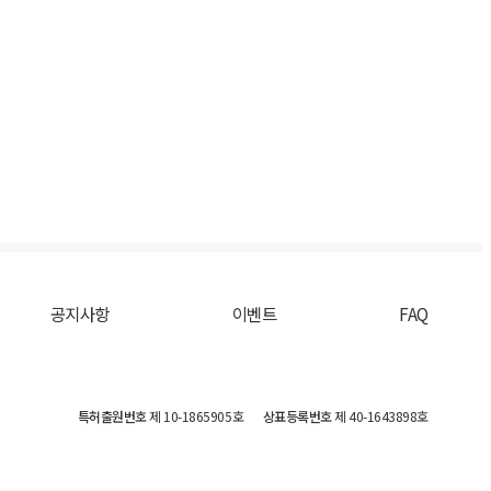
공지사항
이벤트
FAQ
특허출원번호
제 10-1865905호
상표등록번호
제 40-1643898호