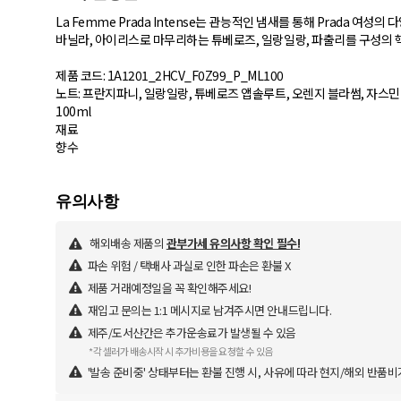
La Femme Prada Intense는 관능적인 냄새를 통해 Prada 여
바닐라, 아이리스로 마무리하는 튜베로즈, 일랑일랑, 파출리를 구성의 
제품 코드: 1A1201_2HCV_F0Z99_P_ML100
노트: 프란지파니, 일랑일랑, 튜베로즈 앱솔루트, 오렌지 블라썸, 자스민 
100ml
재료
향수
해외배송 제품의
관부가세 유의사항 확인 필수!
파손 위험 / 택배사 과실로 인한 파손은 환불 X
제품 거래예정일을 꼭 확인해주세요!
재입고 문의는 1:1 메시지로 남겨주시면 안내드립니다.
제주/도서산간은 추가운송료가 발생될 수 있음
*각 셀러가 배송시작 시 추가비용을 요청할 수 있음
'발송 준비중' 상태부터는 환불 진행 시, 사유에 따라 현지/해외 반품비