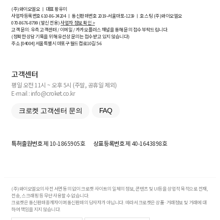
(주)와이오엘오 ㅣ 대표 황유미
사업자등록번호
610-86-34204
ㅣ 통신판매번호 2019-서울마포-1239 ㅣ 호스팅 (주)와이오엘오
070-8676-8799 (발신 전용)
사업자 정보 확인 >
고객 문의: 우측 고객센터 / 이메일 / 카카오플러스 채널을 통해 문의 접수 부탁드립니다.
(정확한 상담 기록을 위해 유선상 문의는 접수받고 있지 않습니다)
주소 [
04004
] 서울특별시 마포구 월드컵로10길
5-6
고객센터
평일 오전 11시 ~ 오후 5시 (주말, 공휴일 제외)
E-mail : info@croket.co.kr
크로켓 고객센터 문의
FAQ
특허출원번호
제 10-1865905호
상표등록번호
제 40-1643898호
(주)와이오엘오의 사전 서면 동의 없이 크로켓 사이트의 일체의 정보, 콘텐츠 및 UI등을 상업적 목적으로 전재,
전송, 스크래핑 등 무단 사용할 수 없습니다.
크로켓은 통신판매중개자이며 통신판매의 당사자가 아닙니다. 따라서 크로켓은 상품·거래정보 및 거래에 대
하여 책임을 지지 않습니다.