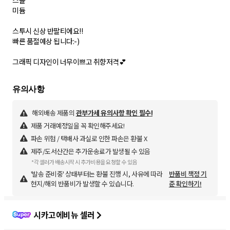
스몰
미듐
스투시 신상 반팔티에요!!
빠른 품절예상 됩니다:-)
그래픽 디자인이 너무이쁘고 취향저격💕
해외배송 제품의
관부가세 유의사항 확인 필수!
제품 거래예정일을 꼭 확인해주세요!
파손 위험 / 택배사 과실로 인한 파손은 환불 X
제주/도서산간은 추가운송료가 발생될 수 있음
*각 셀러가 배송시작 시 추가비용을 요청할 수 있음
'발송 준비중' 상태부터는 환불 진행 시, 사유에 따라
반품비 책정 기
현지/해외 반품비가 발생할 수 있습니다.
준 확인하기!
시카고에비뉴 셀러