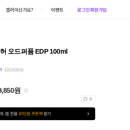
셀러이신가요?
이벤트
로그인
회원가입
허 오드퍼퓸 EDP 100ml
132,500원
가
9,850원
찜
매, 앱 전용
10만원 쿠폰팩
받기