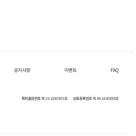
공지사항
이벤트
FAQ
특허출원번호
제 10-1865905호
상표등록번호
제 40-1643898호