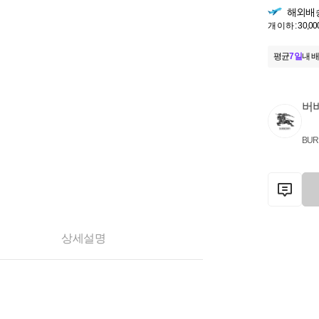
해외배
개 이하 : 30,00
평균
7일
내 배
버
BUR
상세설명