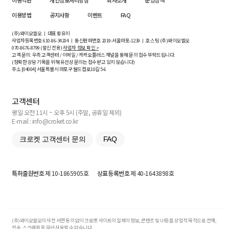
이용약관
개인정보처리방침
회사소개
운영정책
이용방법
공지사항
이벤트
FAQ
(주)와이오엘오 ㅣ 대표 황유미
사업자등록번호
610-86-34204
ㅣ 통신판매번호 2019-서울마포-1239 ㅣ 호스팅 (주)와이오엘오
070-8676-8799 (발신 전용)
사업자 정보 확인 >
고객 문의: 우측 고객센터 / 이메일 / 카카오플러스 채널을 통해 문의 접수 부탁드립니다.
(정확한 상담 기록을 위해 유선상 문의는 접수받고 있지 않습니다)
주소 [
04004
] 서울특별시 마포구 월드컵로10길
5-6
고객센터
평일 오전 11시 ~ 오후 5시 (주말, 공휴일 제외)
E-mail : info@croket.co.kr
크로켓 고객센터 문의
FAQ
특허출원번호
제 10-1865905호
상표등록번호
제 40-1643898호
(주)와이오엘오의 사전 서면 동의 없이 크로켓 사이트의 일체의 정보, 콘텐츠 및 UI등을 상업적 목적으로 전재,
전송, 스크래핑 등 무단 사용할 수 없습니다.