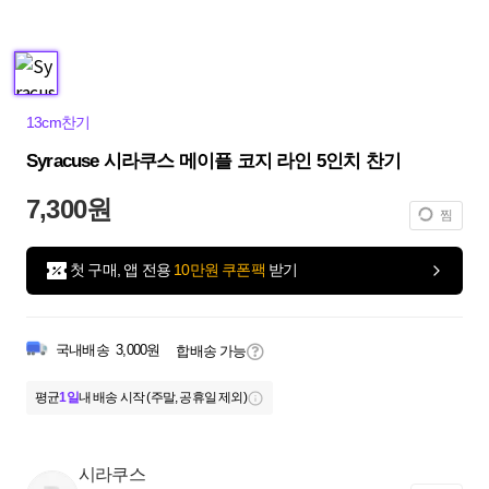
13cm찬기
Syracuse 시라쿠스 메이플 코지 라인 5인치 찬기
7,300원
찜
첫 구매, 앱 전용
10만원 쿠폰팩
받기
국내배송
3,000원
합배송 가능
평균
1일
내 배송 시작 (주말, 공휴일 제외)
시라쿠스