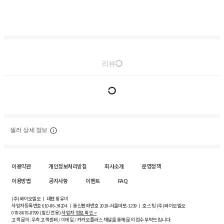
리뷰
셀러 상세 정보
이용약관
개인정보처리방침
회사소개
운영정책
이용방법
공지사항
이벤트
FAQ
(주)와이오엘오 ㅣ 대표 황유미
사업자등록번호
610-86-34204
ㅣ 통신판매번호 2019-서울마포-1239 ㅣ 호스팅 (주)와이오엘오
070-8676-8799 (발신 전용)
사업자 정보 확인 >
고객 문의: 우측 고객센터 / 이메일 / 카카오플러스 채널을 통해 문의 접수 부탁드립니다.