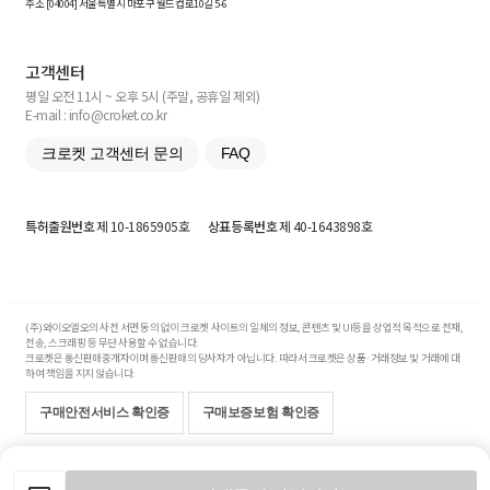
주소 [
04004
] 서울특별시 마포구 월드컵로10길
5-6
고객센터
평일 오전 11시 ~ 오후 5시 (주말, 공휴일 제외)
E-mail : info@croket.co.kr
크로켓 고객센터 문의
FAQ
특허출원번호
제 10-1865905호
상표등록번호
제 40-1643898호
(주)와이오엘오의 사전 서면 동의 없이 크로켓 사이트의 일체의 정보, 콘텐츠 및 UI등을 상업적 목적으로 전재,
전송, 스크래핑 등 무단 사용할 수 없습니다.
크로켓은 통신판매중개자이며 통신판매의 당사자가 아닙니다. 따라서 크로켓은 상품·거래정보 및 거래에 대
하여 책임을 지지 않습니다.
구매안전서비스 확인증
구매보증보험 확인증
Copyright© 2017-2026 YOLO Co, Ltd. All rights reserved.