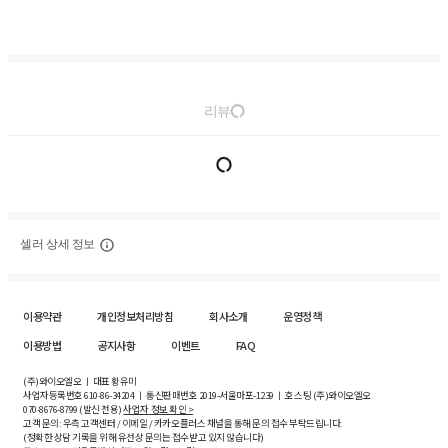
리뷰
셀러 상세 정보
이용약관
개인정보처리방침
회사소개
운영정책
이용방법
공지사항
이벤트
FAQ
(주)와이오엘오 ㅣ 대표 황유미
사업자등록번호
610-86-34204
ㅣ 통신판매번호 2019-서울마포-1239 ㅣ 호스팅 (주)와이오엘오
070-8676-8799 (발신 전용)
사업자 정보 확인 >
고객 문의: 우측 고객센터 / 이메일 / 카카오플러스 채널을 통해 문의 접수 부탁드립니다.
(정확한 상담 기록을 위해 유선상 문의는 접수받고 있지 않습니다)