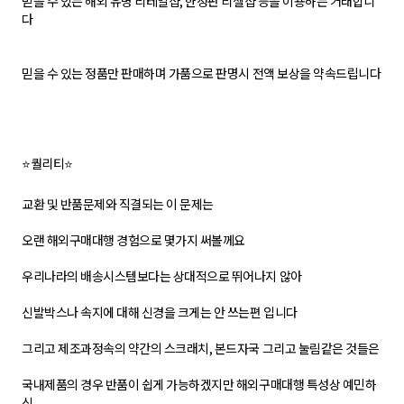
믿을 수 있는 해외 유명 리테일샵, 한정판 리셀샵 등을 이용하는 거래합니
다
믿을 수 있는 정품만 판매하며 가품으로 판명시 전액 보상을 약속드립니다
⭐퀄리티⭐
교환 및 반품문제와 직결되는 이 문제는
오랜 해외구매대행 경험으로 몇가지 써볼께요
우리나라의 배송시스템보다는 상대적으로 뛰어나지 않아
신발박스나 속지에 대해 신경을 크게는 안 쓰는편 입니다
그리고 제조과정속의 약간의 스크래치, 본드자국 그리고 눌림같은 것들은
국내제품의 경우 반품이 쉽게 가능하겠지만 해외구매대행 특성상 예민하
신