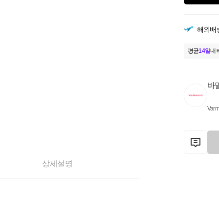
해외배
평균
14일
내 
바
Varm
상세설명