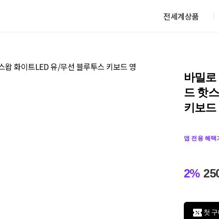
전세계상품
바밀로 
드 핫스
키보드 
앱 전용 혜택
2%
25
첫 구