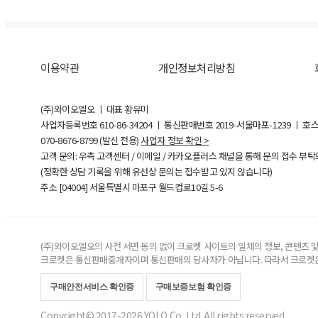
이용약관
개인정보처리방침
(주)와이오엘오 ㅣ 대표 황유미
사업자등록번호
610-86-34204
ㅣ 통신판매번호 2019-서울마포-1239 ㅣ 호
070-8676-8799 (발신 전용)
사업자 정보 확인 >
고객 문의: 우측 고객센터 / 이메일 / 카카오플러스 채널을 통해 문의 접수 부
(정확한 상담 기록을 위해 유선상 문의는 접수받고 있지 않습니다)
주소 [
04004
] 서울특별시 마포구 월드컵로10길
5-6
(주)와이오엘오의 사전 서면 동의 없이 크로켓 사이트의 일체의 정보, 콘텐츠 및 
크로켓은 통신판매중개자이며 통신판매의 당사자가 아닙니다. 따라서 크로켓은
구매안전서비스 확인증
구매보증보험 확인증
Copyright© 2017-2026 YOLO Co, Ltd. All rights reserved.