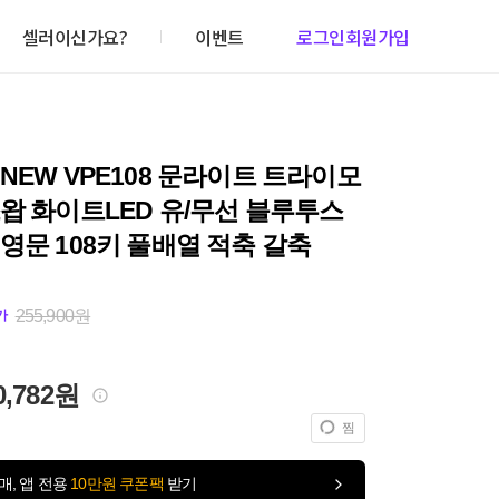
셀러이신가요?
이벤트
로그인
회원가입
NEW VPE108 문라이트 트라이모
왑 화이트LED 유/무선 블루투스
영문 108키 풀배열 적축 갈축
255,900원
가
0,782원
찜
매, 앱 전용
10만원 쿠폰팩
받기