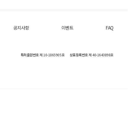
공지사항
이벤트
FAQ
특허출원번호
제 10-1865905호
상표등록번호
제 40-1643898호