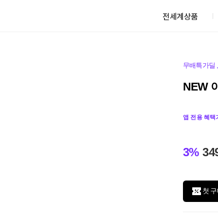
전세계상품
무배특가딜
NEW 
앱 전용 혜택
3%
34
첫 구