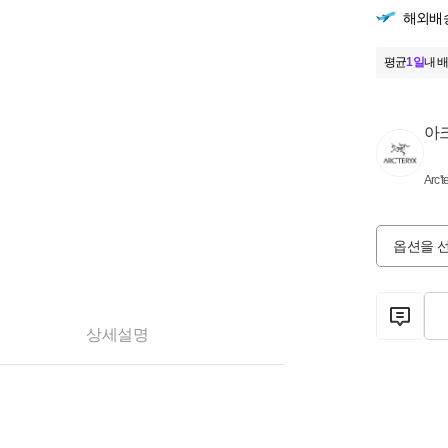
해외배
평균
1일
내 배
아
Arc't
옵션을 
상세설명