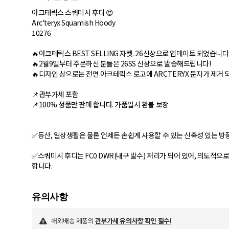
아크테릭스 스쿼미시 후디 😍
Arc'teryx Squamish Hoody
10276
🔥아크테릭스 BEST SELLING 자켓. 26신상으로 업데이트 되었습니다
🔥2월9일부터 주문하신 분들은 26SS 신상으로 발송해드립니다!
🔥디자인 상으로는 전면 아크테릭스 로고에 ARCTERYX 문자가 제거
📌관부가세 포함
📌100% 정품만 판매 합니다. 가품일시 환불 보장
✅등산, 일상생활은 물론 언제든 손쉽게 사용할 수 있는 신축성 있는 방
✅스쿼미시 후디는 FC0 DWR(내구 발수) 처리가 되어 있어, 의도적으
해외배송 제품의
관부가세 유의사항 확인 필수!