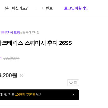
셀러이신가요?
이벤트
로그인
회원가입
,
관부가세포함
상품 구매 190건
아크테릭스 스쿼미시 후디 26SS
360,000원
가
9,200원
찜
매, 앱 전용
10만원 쿠폰팩
받기