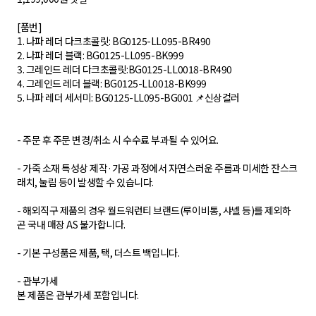
[품번]
1. 나파 레더 다크초콜릿: BG0125-LL095-BR490
2. 나파 레더 블랙: BG0125-LL095-BK999
3. 그레인드 레더 다크초콜릿:BG0125-LL0018-BR490
4. 그레인드 레더 블랙: BG0125-LL0018-BK999
5. 나파 레더 세서미: BG0125-LL095-BG001 📌신상컬러
- 주문 후 주문 변경/취소 시 수수료 부과될 수 있어요.
- 가죽 소재 특성상 제작·가공 과정에서 자연스러운 주름과 미세한 잔스크
래치, 눌림 등이 발생할 수 있습니다.
- 해외직구 제품의 경우 월드워런티 브랜드(루이비통, 샤넬 등)를 제외하
곤 국내 매장 AS 불가합니다.
- 기본 구성품은 제품, 택, 더스트 백입니다.
- 관부가세
본 제품은 관부가세 포함입니다.