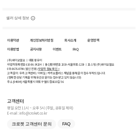
셀러 상세 정보
이용약관
개인정보처리방침
회사소개
운영정책
이용방법
공지사항
이벤트
FAQ
(주)와이오엘오 ㅣ 대표 황유미
사업자등록번호
610-86-34204
ㅣ 통신판매번호 2019-서울마포-1239 ㅣ 호스팅 (주)와이오엘오
070-8676-8799 (발신 전용)
사업자 정보 확인 >
고객 문의: 우측 고객센터 / 이메일 / 카카오플러스 채널을 통해 문의 접수 부탁드립니다.
(정확한 상담 기록을 위해 유선상 문의는 접수받고 있지 않습니다)
주소 [
04004
] 서울특별시 마포구 월드컵로10길
5-6
고객센터
평일 오전 11시 ~ 오후 5시 (주말, 공휴일 제외)
E-mail : info@croket.co.kr
크로켓 고객센터 문의
FAQ