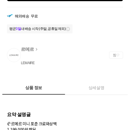
해외배송
무료
평균
3일
내 배송 시작 (주말, 공휴일 제외)
르메르
찜
LEMAIRE
상품 정보
상세설명
🥐르메르 미니 포춘 크로와상백
1,199,000원 핫딜