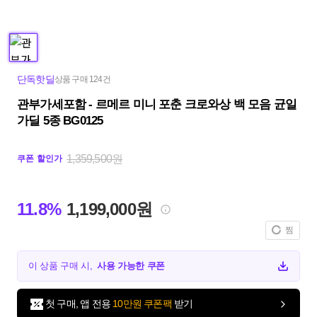
단독핫딜
상품 구매 124건
관부가세포함 - 르메르 미니 포춘 크로와상 백 모음 균일
가딜 5종 BG0125
1,359,500원
쿠폰 할인가
11.8%
1,199,000원
찜
이 상품 구매 시,
사용 가능한 쿠폰
첫 구매, 앱 전용
10만원 쿠폰팩
받기