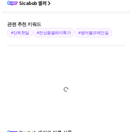
Sicabob 셀러
관련 추천 키워드
#단독핫딜
#전상품릴레이특가
#썸머블프메인딜