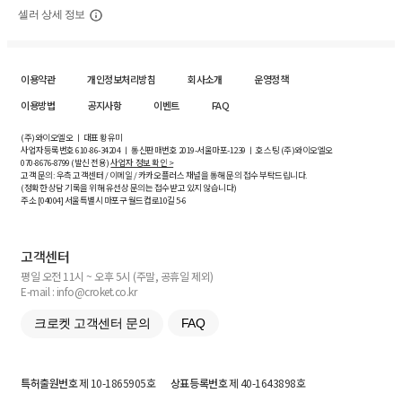
셀러 상세 정보
이용약관
개인정보처리방침
회사소개
운영정책
이용방법
공지사항
이벤트
FAQ
(주)와이오엘오 ㅣ 대표 황유미
사업자등록번호
610-86-34204
ㅣ 통신판매번호 2019-서울마포-1239 ㅣ 호스팅 (주)와이오엘오
070-8676-8799 (발신 전용)
사업자 정보 확인 >
고객 문의: 우측 고객센터 / 이메일 / 카카오플러스 채널을 통해 문의 접수 부탁드립니다.
(정확한 상담 기록을 위해 유선상 문의는 접수받고 있지 않습니다)
주소 [
04004
] 서울특별시 마포구 월드컵로10길
5-6
고객센터
평일 오전 11시 ~ 오후 5시 (주말, 공휴일 제외)
E-mail : info@croket.co.kr
크로켓 고객센터 문의
FAQ
특허출원번호
제 10-1865905호
상표등록번호
제 40-1643898호