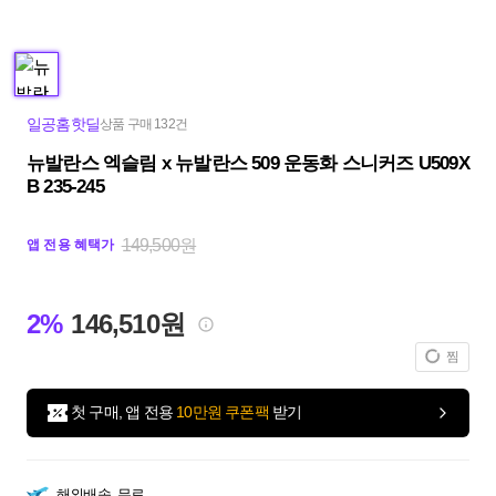
일공홈핫딜
상품 구매 132건
뉴발란스 엑슬림 x 뉴발란스 509 운동화 스니커즈 U509X
B 235-245
149,500원
앱 전용 혜택가
2%
146,510원
찜
첫 구매, 앱 전용
10만원 쿠폰팩
받기
해외배송
무료