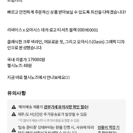
드립니다.
빠르고 안전하게 주문하신 상품 받아보실 수 있도록 최선을 다하겠습니다!
리바이스 x 오아시스 데카 로고 티셔츠 블랙 000H00001
클래식한 크루 넥라인, 여유로운 핏, 그리고 오아시스(Oasis) 그래픽 디자
인으로 완성했습니다.
국내 리셀가: 179000원
첼시노즈: 48원
지금 바로 첼시노즈에서 만나보세요💂‍♂️
해외배송 제품의
관부가세 유의사항 확인 필수!
제주/도서산간은 추가운송료가 발생될 수 있음
*각 셀러가 배송시작 시 추가비용을 요청할 수 있음
'발송 준비중' 상태부터는 환불 진행 시, 사유에 따라
반품비 책정 기
현지/해외 반품비가 발생할 수 있습니다.
준 확인하기!