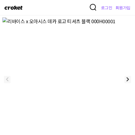
크
로그인
회원가입
로
켓