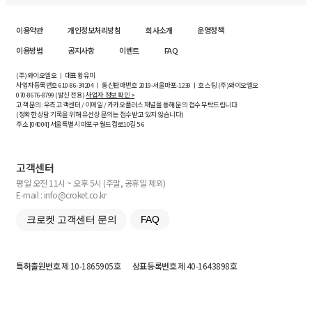
이용약관
개인정보처리방침
회사소개
운영정책
이용방법
공지사항
이벤트
FAQ
(주)와이오엘오 ㅣ 대표 황유미
사업자등록번호
610-86-34204
ㅣ 통신판매번호 2019-서울마포-1239 ㅣ 호스팅 (주)와이오엘오
070-8676-8799 (발신 전용)
사업자 정보 확인 >
고객 문의: 우측 고객센터 / 이메일 / 카카오플러스 채널을 통해 문의 접수 부탁드립니다.
(정확한 상담 기록을 위해 유선상 문의는 접수받고 있지 않습니다)
주소 [
04004
] 서울특별시 마포구 월드컵로10길
5-6
고객센터
평일 오전 11시 ~ 오후 5시 (주말, 공휴일 제외)
E-mail : info@croket.co.kr
크로켓 고객센터 문의
FAQ
특허출원번호
제 10-1865905호
상표등록번호
제 40-1643898호