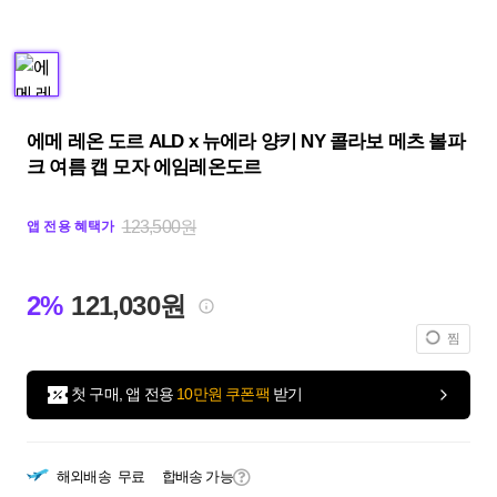
에메 레온 도르 ALD x 뉴에라 양키 NY 콜라보 메츠 볼파
크 여름 캡 모자 에임레온도르
123,500원
앱 전용 혜택가
2%
121,030원
찜
첫 구매, 앱 전용
10만원 쿠폰팩
받기
해외배송
무료
합배송 가능