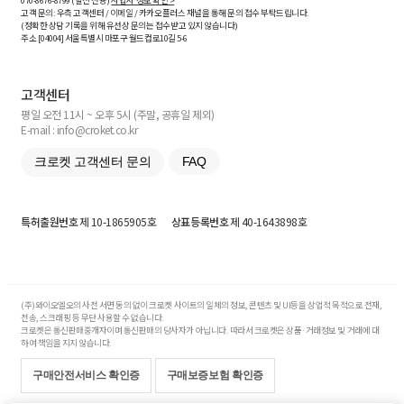
070-8676-8799 (발신 전용)
사업자 정보 확인 >
고객 문의: 우측 고객센터 / 이메일 / 카카오플러스 채널을 통해 문의 접수 부탁드립니다.
(정확한 상담 기록을 위해 유선상 문의는 접수받고 있지 않습니다)
주소 [
04004
] 서울특별시 마포구 월드컵로10길
5-6
고객센터
평일 오전 11시 ~ 오후 5시 (주말, 공휴일 제외)
E-mail : info@croket.co.kr
크로켓 고객센터 문의
FAQ
특허출원번호
제 10-1865905호
상표등록번호
제 40-1643898호
(주)와이오엘오의 사전 서면 동의 없이 크로켓 사이트의 일체의 정보, 콘텐츠 및 UI등을 상업적 목적으로 전재,
전송, 스크래핑 등 무단 사용할 수 없습니다.
크로켓은 통신판매중개자이며 통신판매의 당사자가 아닙니다. 따라서 크로켓은 상품·거래정보 및 거래에 대
하여 책임을 지지 않습니다.
구매안전서비스 확인증
구매보증보험 확인증