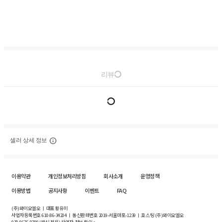
리뷰
셀러 상세 정보
이용약관
개인정보처리방침
회사소개
운영정책
이용방법
공지사항
이벤트
FAQ
(주)와이오엘오 ㅣ 대표 황유미
사업자등록번호
610-86-34204
ㅣ 통신판매번호 2019-서울마포-1239 ㅣ 호스팅 (주)와이오엘오