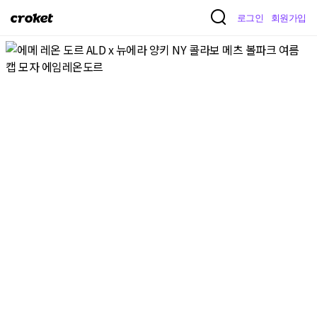
크
로그인
회원가입
로
켓