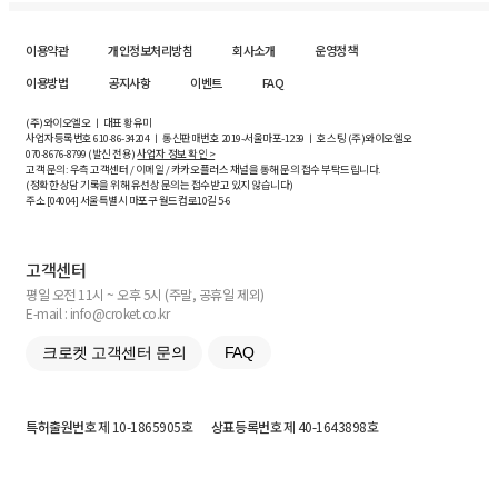
이용약관
개인정보처리방침
회사소개
운영정책
이용방법
공지사항
이벤트
FAQ
(주)와이오엘오 ㅣ 대표 황유미
사업자등록번호
610-86-34204
ㅣ 통신판매번호 2019-서울마포-1239 ㅣ 호스팅 (주)와이오엘오
070-8676-8799 (발신 전용)
사업자 정보 확인 >
고객 문의: 우측 고객센터 / 이메일 / 카카오플러스 채널을 통해 문의 접수 부탁드립니다.
(정확한 상담 기록을 위해 유선상 문의는 접수받고 있지 않습니다)
주소 [
04004
] 서울특별시 마포구 월드컵로10길
5-6
고객센터
평일 오전 11시 ~ 오후 5시 (주말, 공휴일 제외)
E-mail : info@croket.co.kr
크로켓 고객센터 문의
FAQ
특허출원번호
제 10-1865905호
상표등록번호
제 40-1643898호