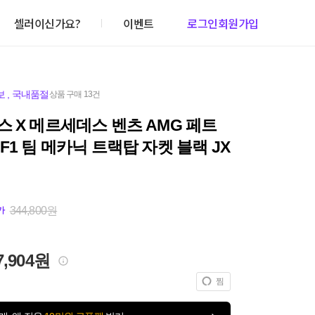
셀러이신가요?
이벤트
로그인
회원가입
보
,
국내품절
상품 구매 13건
 X 메르세데스 벤츠 AMG 페트
F1 팀 메카닉 트랙탑 자켓 블랙 JX
344,800원
가
7,904원
찜