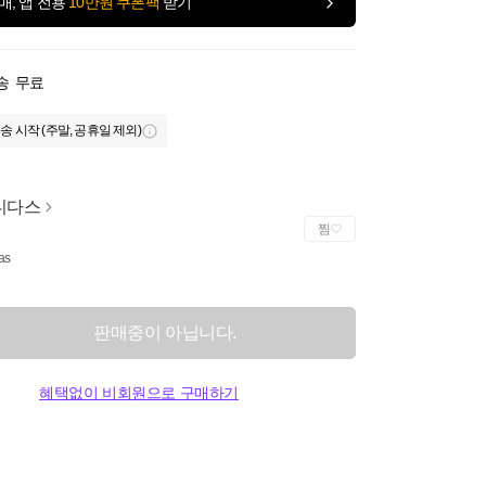
매, 앱 전용
10만원 쿠폰팩
받기
송
무료
송 시작 (주말, 공휴일 제외)
디다스
찜
as
판매중이 아닙니다.
혜택없이 비회원으로 구매하기