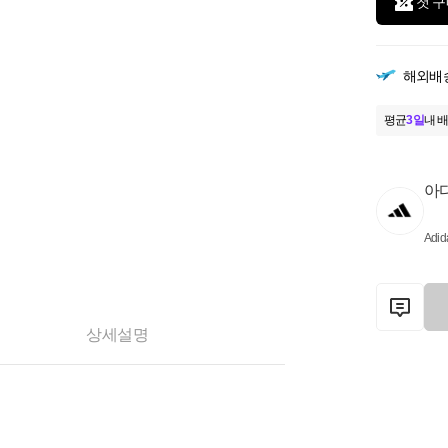
첫 구
해외배
평균
3일
내 배
아
Adid
상세설명