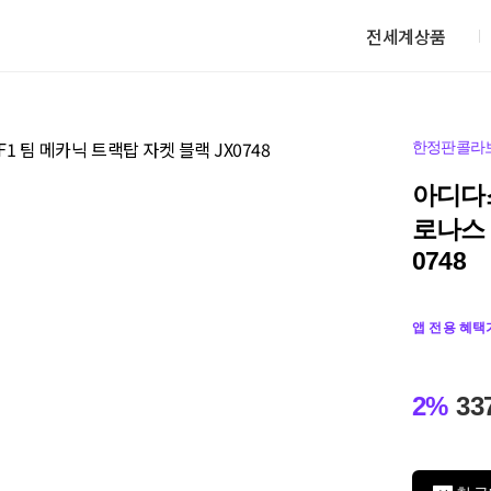
전세계상품
한정판콜라
아디다스
로나스 
0748
앱 전용 혜택
2%
33