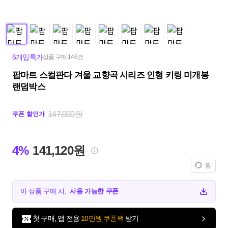
6개입특가
상품 구매 146건
팝마트 스컬판다 겨울 교향곡 시리즈 인형 키링 미개봉
랜덤박스
147,000원
쿠폰 할인가
4%
141,120원
찜
이 상품 구매 시,
사용 가능한 쿠폰
첫 구매, 앱 전용
10만원 쿠폰팩
받기