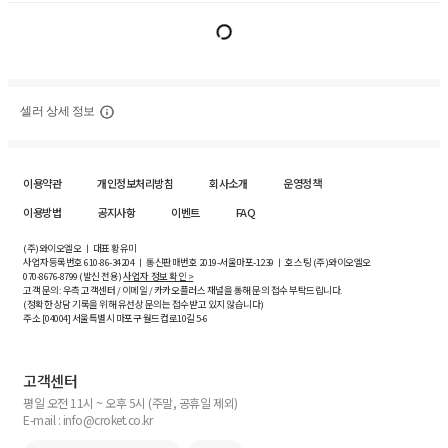
셀러 상세 정보
이용약관
개인정보처리방침
회사소개
운영정책
이용방법
공지사항
이벤트
FAQ
(주)와이오엘오 ㅣ 대표 황유미
사업자등록번호
610-86-34204
ㅣ 통신판매번호 2019-서울마포-1239 ㅣ 호스팅 (주)와이오엘오
070-8676-8799 (발신 전용)
사업자 정보 확인 >
고객 문의: 우측 고객센터 / 이메일 / 카카오플러스 채널을 통해 문의 접수 부탁드립니다.
(정확한 상담 기록을 위해 유선상 문의는 접수받고 있지 않습니다)
주소 [
04004
] 서울특별시 마포구 월드컵로10길
5-6
고객센터
평일 오전 11시 ~ 오후 5시 (주말, 공휴일 제외)
E-mail : info@croket.co.kr