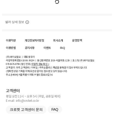
셀러 상세 정보
이용약관
개인정보처리방침
회사소개
운영정책
이용방법
공지사항
이벤트
FAQ
(주)와이오엘오 ㅣ 대표 황유미
사업자등록번호
610-86-34204
ㅣ 통신판매번호 2019-서울마포-1239 ㅣ 호스팅 (주)와이오엘오
070-8676-8799 (발신 전용)
사업자 정보 확인 >
고객 문의: 우측 고객센터 / 이메일 / 카카오플러스 채널을 통해 문의 접수 부탁드립니다.
(정확한 상담 기록을 위해 유선상 문의는 접수받고 있지 않습니다)
주소 [
04004
] 서울특별시 마포구 월드컵로10길
5-6
고객센터
평일 오전 11시 ~ 오후 5시 (주말, 공휴일 제외)
E-mail : info@croket.co.kr
크로켓 고객센터 문의
FAQ