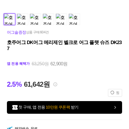
어그솔증정
상품 구매 604건
호주어그 DK어그 메리제인 벨크로 어그 플랫 슈즈 DK23
7
63,250원
62,900원
앱 전용 혜택가
2.5%
61,642원
찜
첫 구매, 앱 전용
10만원 쿠폰팩
받기
해외배송
무료