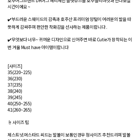
호주어그브랜드 DK어그 메리제인 플랫슈즈를 호주플리마켓과 만나보실
시간이에요 ~
✔️부드러운 스웨이드의 감촉과 호주산 프리미엄 양털이 여러분의 발을 따
뜻하게 감싸주며 편안한 착화감을 선사하는 제품이랍니다 .
✔️무엇보다 너무~ 귀여운 디자인으로 신어주면 바로 Cutie가 장착되는 이
번 겨울 Must have 아이템이랍니다
[사이즈]
35(220~225)
36(230)
37(235)
38(240)
39(245)
40(250~255)
41(260~265)
☝️ 사이즈 팁
체스트넛.머스타드 씨드는 발볼이 보통인경우 정사이즈 추천드리며 발볼