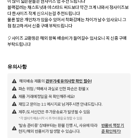
이 많이 넓은분들은 한사이즈 업 추천 드립니다
블랙컬러는 채스트넛과 마스타드 씨드보다 약간 크게 나와서 정사이즈보
다 한사이즈 작게 신으시는걸 추천드립니다
물론 발은 개인차가 있을수 있어서 착화감에는 차이가 날수 있사오니 그
점 참고하셔서 신중 구매 부탁드립니다
🎈사이즈 교환등은 해외 왕복 배송비가 들어갈수 있사오니 꼭 신중 구매
부탁드립니다
해외배송 제품의
관부가세 유의사항 확인 필수!
파손 위험 / 택배사 과실로 인한 파손은 환불 X
제품 거래예정일을 꼭 확인해주세요!
재입고 문의는 1:1 메시지로 남겨주시면 안내드립니다.
제주/도서산간은 추가운송료가 발생될 수 있음
*각 셀러가 배송시작 시 추가비용을 요청할 수 있음
'발송 준비중' 상태부터는 환불 진행 시, 사유에 따라
반품비 책정 기
현지/해외 반품비가 발생할 수 있습니다.
준 확인하기!