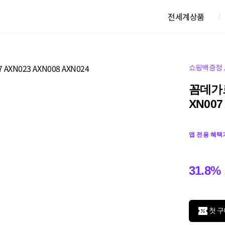
전세계상품
쇼핑백증정
꼼데가
XN007
앱 전용 혜택
31.8%
첫 구