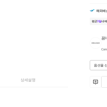
해외배
평균
3일
내 배
꼼
Comm
옵션을 
상세설명