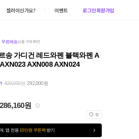
셀러이신가요?
이벤트
로그인
회원가입
,
무료배송
상품 구매 80건
르송 가디건 레드와펜 블랙와펜 A
 AXN023 AXN008 AXN024
420,000원
292,000원
가
286,160원
찜
매, 앱 전용
10만원 쿠폰팩
받기