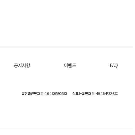
공지사항
이벤트
FAQ
특허출원번호
제 10-1865905호
상표등록번호
제 40-1643898호