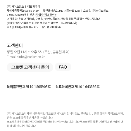
(주)와이오엘오 ㅣ 대표 황유미
사업자등록번호
610-86-34204
ㅣ 통신판매번호 2019-서울마포-1239 ㅣ 호스팅 (주)와이오엘오
070-8676-8799 (발신 전용)
사업자 정보 확인 >
고객 문의: 우측 고객센터 / 이메일 / 카카오플러스 채널을 통해 문의 접수 부탁드립니다.
(정확한 상담 기록을 위해 유선상 문의는 접수받고 있지 않습니다)
주소 [
04004
] 서울특별시 마포구 월드컵로10길
5-6
고객센터
평일 오전 11시 ~ 오후 5시 (주말, 공휴일 제외)
E-mail : info@croket.co.kr
크로켓 고객센터 문의
FAQ
특허출원번호
제 10-1865905호
상표등록번호
제 40-1643898호
(주)와이오엘오의 사전 서면 동의 없이 크로켓 사이트의 일체의 정보, 콘텐츠 및 UI등을 상업적 목적으로 전재,
전송, 스크래핑 등 무단 사용할 수 없습니다.
크로켓은 통신판매중개자이며 통신판매의 당사자가 아닙니다. 따라서 크로켓은 상품·거래정보 및 거래에 대
하여 책임을 지지 않습니다.