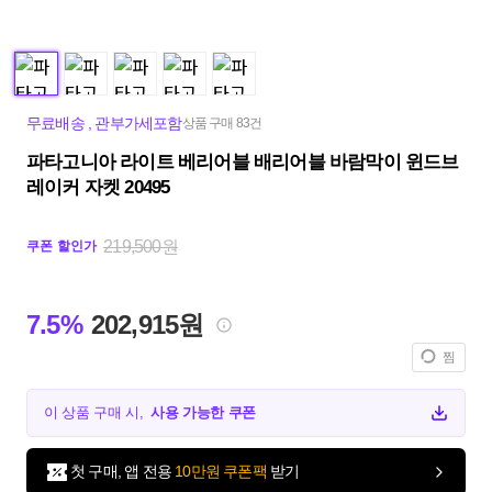
무료배송
,
관부가세포함
상품 구매 83건
파타고니아 라이트 베리어블 배리어블 바람막이 윈드브
레이커 자켓 20495
219,500원
쿠폰 할인가
7.5%
202,915원
찜
이 상품 구매 시,
사용 가능한 쿠폰
첫 구매, 앱 전용
10만원 쿠폰팩
받기