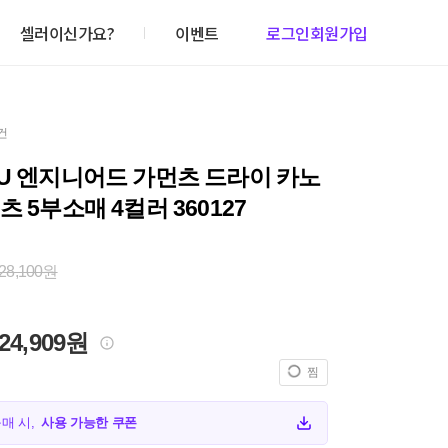
셀러이신가요?
이벤트
로그인
회원가입
건
U 엔지니어드 가먼츠 드라이 카노
츠 5부소매 4컬러 360127
28,100원
24,909원
찜
구매 시,
사용 가능한 쿠폰