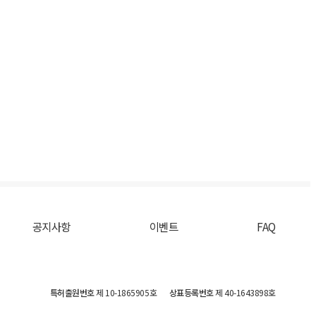
공지사항
이벤트
FAQ
특허출원번호
제 10-1865905호
상표등록번호
제 40-1643898호