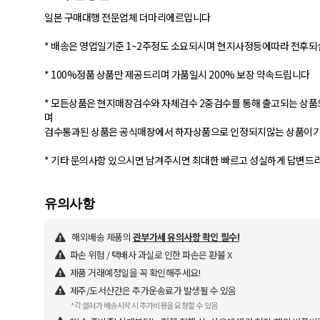
일본 구매대행 전문업체 더마리에르입니다
* 배송은 영업일기준 1~2주정도 소요되시며 현지사정등에따라 전후
* 100%정품 상품만 제공드리며 가품일시 200% 보장 약속드립니다
* 모든상품은 현지매장검수와 자체검수 2중검수를 통해 출고되는 상품
며
검수통과된 상품은 공식매장에서 하자상품으로 인정되지않는 상품이기
* 기타 문의사항 있으시면 남겨주시면 최대한 빠르고 성실하게 답변드리
해외배송 제품의
관부가세 유의사항 확인 필수!
파손 위험 / 택배사 과실로 인한 파손은 환불 X
제품 거래예정일을 꼭 확인해주세요!
제주/도서산간은 추가운송료가 발생될 수 있음
*각 셀러가 배송시작 시 추가비용을 요청할 수 있음