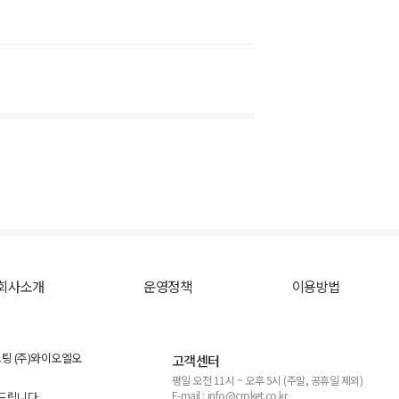
회사소개
운영정책
이용방법
스팅 (주)와이오엘오
고객센터
평일 오전 11시 ~ 오후 5시 (주말, 공휴일 제외)
E-mail : info@croket.co.kr
탁드립니다.