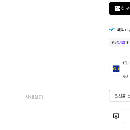
첫 구
해외배
평균
14일
내 
GU
GU
옵션을 
상세설명