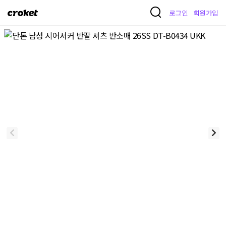
크
로그인
회원가입
로
켓