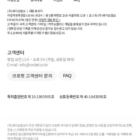
(주)와이오엘오 ㅣ 대표 황유미
사업자등록번호
610-86-34204
ㅣ 통신판매번호 2019-서울마포-1239 ㅣ 호스팅 (주)와이오엘오
070-8676-8799 (발신 전용)
사업자 정보 확인 >
고객 문의: 우측 고객센터 / 이메일 / 카카오플러스 채널을 통해 문의 접수 부탁드립니다.
(정확한 상담 기록을 위해 유선상 문의는 접수받고 있지 않습니다)
주소 [
04004
] 서울특별시 마포구 월드컵로10길
5-6
고객센터
평일 오전 11시 ~ 오후 5시 (주말, 공휴일 제외)
E-mail : info@croket.co.kr
크로켓 고객센터 문의
FAQ
특허출원번호
제 10-1865905호
상표등록번호
제 40-1643898호
(주)와이오엘오의 사전 서면 동의 없이 크로켓 사이트의 일체의 정보, 콘텐츠 및 UI등을 상업적 목적으로 전재,
전송, 스크래핑 등 무단 사용할 수 없습니다.
크로켓은 통신판매중개자이며 통신판매의 당사자가 아닙니다. 따라서 크로켓은 상품·거래정보 및 거래에 대
하여 책임을 지지 않습니다.