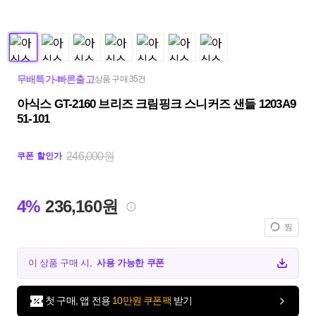
무배특가-빠른출고
상품 구매 35건
아식스 GT-2160 브리즈 크림핑크 스니커즈 샌들 1203A9
51-101
246,000원
쿠폰 할인가
4%
236,160원
찜
이 상품 구매 시,
사용 가능한 쿠폰
첫 구매, 앱 전용
10만원 쿠폰팩
받기