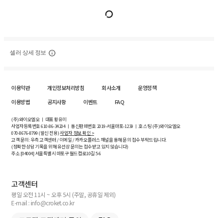
셀러 상세 정보
이용약관
개인정보처리방침
회사소개
운영정책
이용방법
공지사항
이벤트
FAQ
(주)와이오엘오 ㅣ 대표 황유미
사업자등록번호
610-86-34204
ㅣ 통신판매번호 2019-서울마포-1239 ㅣ 호스팅 (주)와이오엘오
070-8676-8799 (발신 전용)
사업자 정보 확인 >
고객 문의: 우측 고객센터 / 이메일 / 카카오플러스 채널을 통해 문의 접수 부탁드립니다.
(정확한 상담 기록을 위해 유선상 문의는 접수받고 있지 않습니다)
주소 [
04004
] 서울특별시 마포구 월드컵로10길
5-6
고객센터
평일 오전 11시 ~ 오후 5시 (주말, 공휴일 제외)
E-mail : info@croket.co.kr