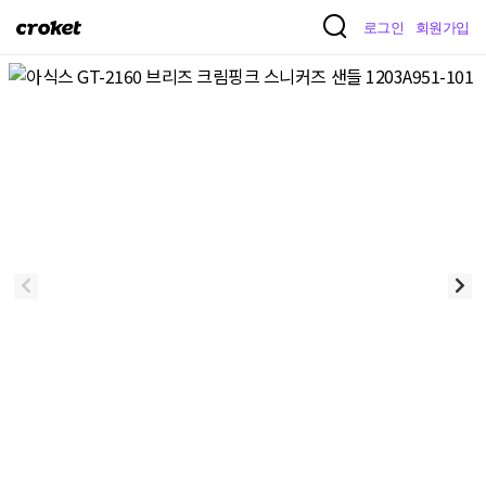
크
로그인
회원가입
로
켓