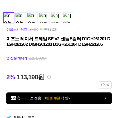
여름스니커즈
,
샌들
상품 구매 252건
미즈노 레이서 트레일 SE V2 샌들 5컬러 D1GH261201 D
1GH261202 DIGH261203 D1GH261204 D1GH261205
115,500원
앱 전용 혜택가
2%
113,190원
찜
첫 구매, 앱 전용
10만원 쿠폰팩
받기
해외배송
무료