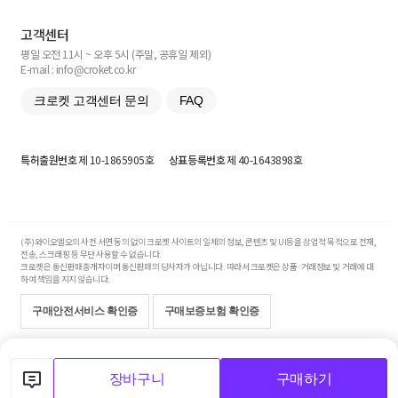
고객센터
평일 오전 11시 ~ 오후 5시 (주말, 공휴일 제외)
E-mail : info@croket.co.kr
크로켓 고객센터 문의
FAQ
특허출원번호
제 10-1865905호
상표등록번호
제 40-1643898호
(주)와이오엘오의 사전 서면 동의 없이 크로켓 사이트의 일체의 정보, 콘텐츠 및 UI등을 상업적 목적으로 전재,
전송, 스크래핑 등 무단 사용할 수 없습니다.
크로켓은 통신판매중개자이며 통신판매의 당사자가 아닙니다. 따라서 크로켓은 상품·거래정보 및 거래에 대
하여 책임을 지지 않습니다.
구매안전서비스 확인증
구매보증보험 확인증
Copyright© 2017-2026 YOLO Co, Ltd. All rights reserved.
장바구니
구매하기