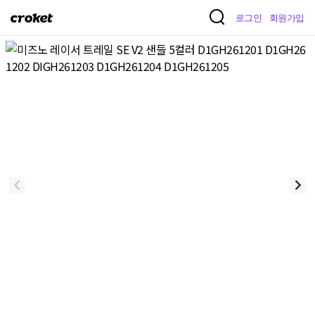
크
로그인
회원가입
로
켓