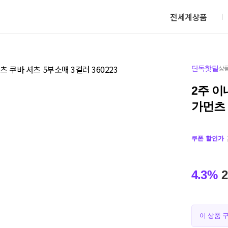
전세계상품
단독핫딜
상품
2주 이
가먼츠 
쿠폰 할인가
4.3%
2
이 상품 