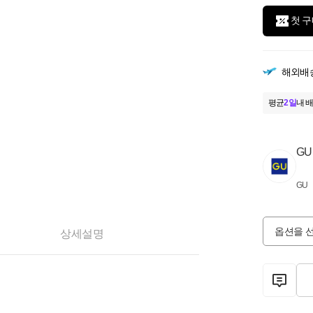
첫 구
해외배
평균
2일
내 배
GU
GU
옵션을 
상세설명