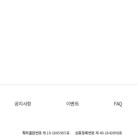
공지사항
이벤트
FAQ
특허출원번호
제 10-1865905호
상표등록번호
제 40-1643898호