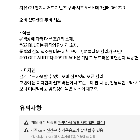
지유 GU 엔지니어드 가먼츠 쿠바 셔츠 5부소매 3컬러 360223
오버 실루엣의 쿠바 셔츠
· 직물
✅색상에 따라 다른 조건의 소재.
# 62 BLUE 는 평직의 단가리 소재.
종횡의 실의 색조를 바꾼 데님 보이고, 여름다운 칼라가 포인트.
# 01 OFF WHITE와 # 09 BLACK은 가볍고 부드러운 표면감과 적
・디자인
날개로도 사용할 수 있는 오버 실루엣의 오픈 칼라.
고양이 눈 디자인의 쉘조 버튼이나 프런트의 핀 탁 등, 전통적인 쿠바 
보다 미니멀하고 범용성이 높은 셔츠에 재구축.
해외배송 제품의
관부가세 유의사항 확인 필수!
제주/도서산간은 추가운송료가 발생될 수 있음
*각 셀러가 배송시작 시 추가비용을 요청할 수 있음