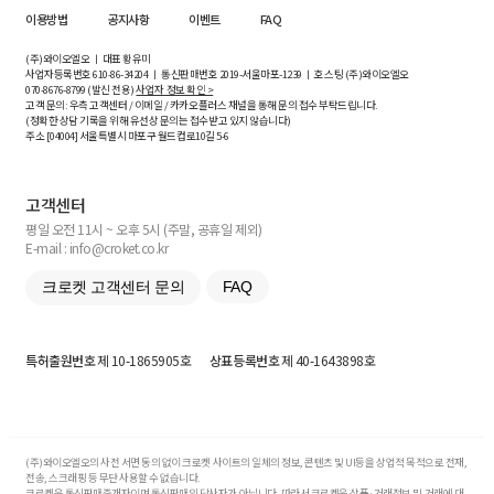
이용방법
공지사항
이벤트
FAQ
(주)와이오엘오 ㅣ 대표 황유미
사업자등록번호
610-86-34204
ㅣ 통신판매번호 2019-서울마포-1239 ㅣ 호스팅 (주)와이오엘오
070-8676-8799 (발신 전용)
사업자 정보 확인 >
고객 문의: 우측 고객센터 / 이메일 / 카카오플러스 채널을 통해 문의 접수 부탁드립니다.
(정확한 상담 기록을 위해 유선상 문의는 접수받고 있지 않습니다)
주소 [
04004
] 서울특별시 마포구 월드컵로10길
5-6
고객센터
평일 오전 11시 ~ 오후 5시 (주말, 공휴일 제외)
E-mail : info@croket.co.kr
크로켓 고객센터 문의
FAQ
특허출원번호
제 10-1865905호
상표등록번호
제 40-1643898호
(주)와이오엘오의 사전 서면 동의 없이 크로켓 사이트의 일체의 정보, 콘텐츠 및 UI등을 상업적 목적으로 전재,
전송, 스크래핑 등 무단 사용할 수 없습니다.
크로켓은 통신판매중개자이며 통신판매의 당사자가 아닙니다. 따라서 크로켓은 상품·거래정보 및 거래에 대