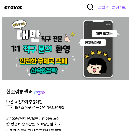
크
로그인
회원가입
로
켓
한꼬랑❣️ 셀러
‼️7월 28일까지 주문마감‼️

🇹🇼대만 🛫직구 전문 셀러 '한꼬랑마켓'

✅ 100%현지 온/오프라인 정품 보장

📦 평균 배송기간은 7-10영업일 소요

✈️ 직구 상품인 관계로 교환/반품 불가
