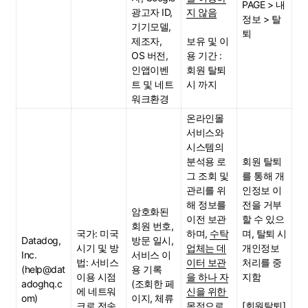
PAGE > 내 
광고자 ID, 
지 않음
정보 > 탈
기기모델, 
퇴
제조자, 
보유 및 이
OS 버전, 
용 기간 : 
인앱이벤
회원 탈퇴 
트 및 네트
시 까지
워크환경
온라인몰 
서비스와 
시스템의 
분석용 로
회원 탈퇴
그 조회 및 
를 통해 개
관리를 위
인정보 이
해 정보를 
전을 거부
암호화된 
이전 보관
할 수 있으
회원 번호, 
국가: 미국
하며, 
수탁
며, 탈퇴 시 
Datadog, 
방문 일시, 
시기 및 방
업체는 데
개인정보 
Inc.
서비스 이
법: 서비스 
이터 보관
처리를 중
(help@dat
용 기록 
이용 시점
을 하나 자
지함
adoghq.c
(조회한 페
에 네트워
신을 위한 
om)
이지, 체류
크로 전송
목적으로 
[회원탈퇴]