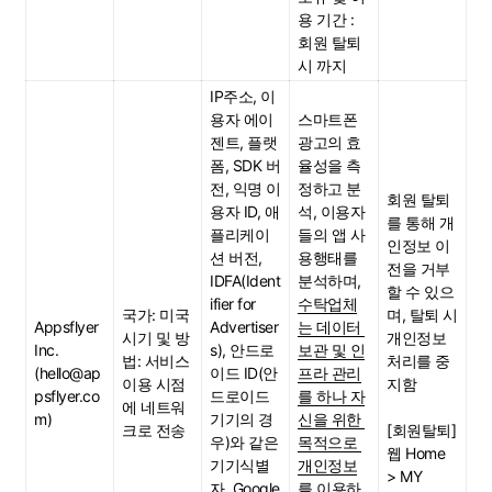
용 기간 : 
회원 탈퇴 
시 까지
IP주소, 이
용자 에이
스마트폰 
젠트, 플랫
광고의 효
폼, SDK 버
율성을 측
전, 익명 이
정하고 분
회원 탈퇴
용자 ID, 애
석, 이용자
를 통해 개
플리케이
들의 앱 사
인정보 이
션 버전, 
용행태를 
전을 거부
IDFA(Ident
분석하며, 
할 수 있으
ifier for 
수탁업체
국가: 미국
며, 탈퇴 시 
Appsflyer 
Advertiser
는 데이터 
시기 및 방
개인정보 
Inc.
s), 안드로
보관 및 인
법: 서비스 
처리를 중
(hello@ap
이드 ID(안
프라 관리
이용 시점
지함
psflyer.co
드로이드 
를 하나 자
에 네트워
m)
기기의 경
신을 위한 
크로 전송
[회원탈퇴]
우)와 같은 
목적으로 
웹 Home 
기기식별
개인정보
> MY 
자, Google 
를 이용하