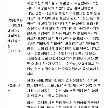
하는 보험 서비스를 거래 발생 시 제공합니다. 보험 
서비스 제공을 위해 회원의 성명, 휴대전화번호, 이
메일, 상품구매정보등 보험계약에 필요한 정보 등을 
제공하며, 회원이 보험 보상을 원할 시, 별도 동의를 
(주)일루와
획득하여 신청 안내합니다.회사는 원활한 보험 서비
디지털랩&
스 운영을 위해 보험 계약의 대리를 (주)일루와디지
에이스아
털랩에 위임하며, 회사는 피보험자 및 보험수익자 
메리칸화
정보가 포함된 보험 계약 신청서를 모집인인 (주)일
재해상보
루와디지털랩에 전달하며, 모집인은 보험계약을 제
험
공하는 보험 회사에 해당 계약정보를 제공합니다.회
(CHUBB)
사는 고유식별정보는 수집하거나 제공받지 않습니
다.법령에 따라 보혐계약과 관련된 정보는 계약 종
류 후 최대 5년간 보관할 수 있으며, 보험계약과 관
련이 없는 비필수정보는 수탁업체에서 즉시 파기합
니다.
이용자식별, 중복가입방지, 회원연령확인, 성인인
KG이니시
증, 대금추심, 그 외 거래안전을 위해 본인인증 후 구
스
매하거나 이용할 수 있는 서비스를 위해 본인 확인
용 인증 서비스를 제공합니다.
회사는 고객의 사용 환경 구성의 편의성을 제공하기 
위해 다양한 서비스 이용 상황 및 이벤트와 혜택에 