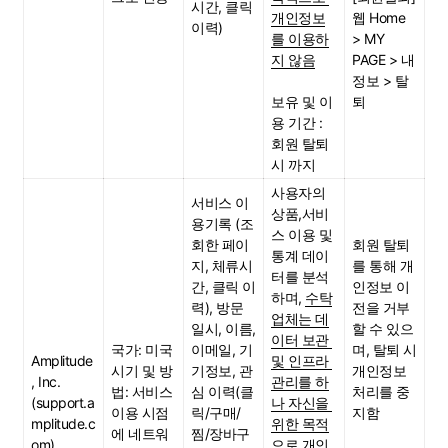
시간, 클릭 
개인정보
웹 Home 
이력)
를 이용하
> MY 
지 않음
PAGE > 내 
정보 > 탈
보유 및 이
퇴
용 기간 : 
회원 탈퇴 
시 까지
사용자의 
서비스 이
상품,서비
용기록 (조
스 이용 및 
회한 페이
회원 탈퇴
통계 데이
지, 체류시
를 통해 개
터를 분석
간, 클릭 이
인정보 이
하며, 
수탁
력), 방문
전을 거부
업체는 데
일시, 이름, 
할 수 있으
이터 보관 
국가: 미국
이메일, 기
며, 탈퇴 시 
Amplitude
및 인프라 
시기 및 방
기정보, 관
개인정보 
, Inc.
관리를 하
법: 서비스 
심 이력(클
처리를 중
(support.a
나 자신을 
이용 시점
릭/구매/
지함
mplitude.c
위한 목적
에 네트워
찜/장바구
om)
으로 개인