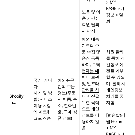
> MY 
PAGE > 내 
보유 및 이
정보 > 탈
용 기간 : 
퇴
회원 탈퇴 
시 까지
해외 배송
지로의 주
문 수집 및 
회원 탈퇴
송장 등록
를 통해 개
하며, 
수탁
인정보 이
업체는 데
전을 거부
이터 보관 
할 수 있으
국가: 캐나
해외주문
및 인프라 
며, 탈퇴 시 
다
건의 주문 
관리를 하
개인정보 
시기 및 방
정보(주문
Shopify 
나 자신을 
처리를 중
법: 서비스 
자 이름, 주
Inc.
위한 목적
지함
이용 시점
소, 전화번
으로 개인
에 네트워
호, 구매 상
정보를 이
[회원탈퇴]
크로 전송
품 정보)
용하지 않
웹 Home 
음
> MY 
PAGE > 내 