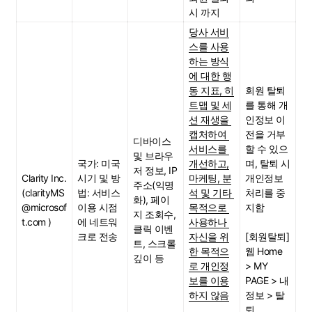
시 까지
당사 서비
스를 사용
하는 방식
에 대한 행
동 지표, 히
회원 탈퇴
트맵 및 세
를 통해 개
션 재생을 
인정보 이
캡처하여 
전을 거부
디바이스 
서비스를 
할 수 있으
및 브라우
국가: 미국
개선하고,
며, 탈퇴 시 
저 정보, IP 
Clarity Inc.
시기 및 방
마케팅, 분
개인정보 
주소(익명
(clarityMS
법: 서비스 
석 및 기타 
처리를 중
화), 페이
@microsof
이용 시점
목적으로 
지함
지 조회수, 
t.com )
에 네트워
사용하나 
클릭 이벤
크로 전송
자신을 위
[회원탈퇴]
트, 스크롤 
한 목적으
웹 Home 
깊이 등
로 개인정
> MY 
보를 이용
PAGE > 내 
하지 않음
정보 > 탈
퇴