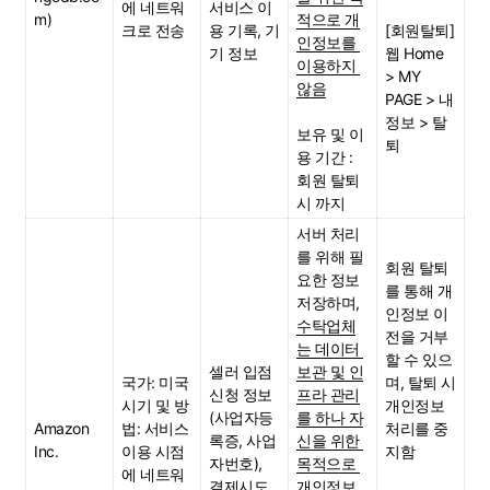
에 네트워
서비스 이
m)
적으로 개
크로 전송
용 기록, 기
[회원탈퇴]
인정보를 
기 정보
웹 Home 
이용하지 
> MY 
않음
PAGE > 내 
정보 > 탈
보유 및 이
퇴
용 기간 : 
회원 탈퇴 
시 까지
서버 처리
를 위해 필
회원 탈퇴
요한 정보 
를 통해 개
저장하며, 
인정보 이
수탁업체
전을 거부
는 데이터 
할 수 있으
셀러 입점 
보관 및 인
국가: 미국
며, 탈퇴 시 
신청 정보
프라 관리
시기 및 방
개인정보 
(사업자등
를 하나 자
Amazon 
법: 서비스 
처리를 중
록증, 사업
신을 위한 
Inc.
이용 시점
지함
자번호), 
목적으로 
에 네트워
결제시도 
개인정보