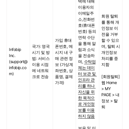
택에 대해 
이용자의 
이메일주
회원 탈퇴
소,전화번
를 통해 개
호(휴대폰
인정보 이
번호) 등의 
전을 거부
연락 수단
가입 휴대
할 수 있으
을 통해 알
국가: 영국
폰번호, 메
며, 탈퇴 시 
Infobip 
림과 소식
시기 및 방
시지 내 구
개인정보 
Inc.
을 전송하
법: 서비스 
매 관련 정
처리를 중
(support@
며, 
수탁업
이용 시점
보 (가상계
지함
infobip.co
체는 데이
에 네트워
좌번호, 상
m)
터 보관 및 
크로 전송
품명, 결제
[회원탈퇴]
인프라 관
가격)
웹 Home 
리를 하나 
> MY 
자신을 위
PAGE > 내 
한 목적으
정보 > 탈
로 개인정
퇴
보를 이용
하지 않음
보유 및 이