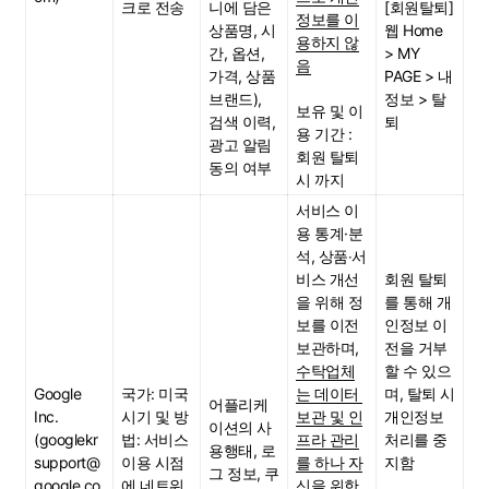
크로 전송
니에 담은 
[회원탈퇴]
정보를 이
상품명, 시
웹 Home 
용하지 않
간, 옵션, 
> MY 
음
가격, 상품 
PAGE > 내 
브랜드), 
정보 > 탈
보유 및 이
검색 이력, 
퇴
용 기간 : 
광고 알림 
회원 탈퇴 
동의 여부
시 까지
서비스 이
용 통계·분
석, 상품‧서
비스 개선
회원 탈퇴
을 위해 정
를 통해 개
보를 이전 
인정보 이
보관하며, 
전을 거부
수탁업체
할 수 있으
Google 
국가: 미국
는 데이터 
며, 탈퇴 시 
어플리케
Inc.
시기 및 방
보관 및 인
개인정보 
이션의 사
(googlekr
법: 서비스 
프라 관리
처리를 중
용행태, 로
support@
이용 시점
를 하나 자
지함
그 정보, 쿠
google.co
에 네트워
신을 위한 