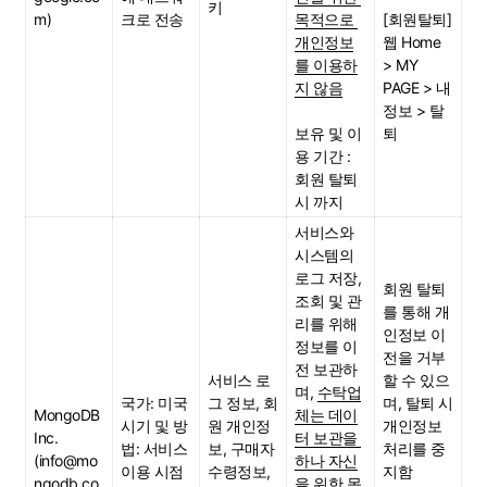
키
m)
크로 전송
목적으로 
[회원탈퇴]
개인정보
웹 Home 
를 이용하
> MY 
지 않음
PAGE > 내 
정보 > 탈
보유 및 이
퇴
용 기간 : 
회원 탈퇴 
시 까지
서비스와 
시스템의 
로그 저장,
회원 탈퇴
조회 및 관
를 통해 개
리를 위해 
인정보 이
정보를 이
전을 거부
전 보관하
서비스 로
할 수 있으
며, 
수탁업
국가: 미국
그 정보, 회
며, 탈퇴 시 
MongoDB 
체는 데이
시기 및 방
원 개인정
개인정보 
Inc.
터 보관을 
법: 서비스 
보, 구매자 
처리를 중
(info@mo
하나 자신
이용 시점
수령정보, 
지함
ngodb.co
을 위한 목