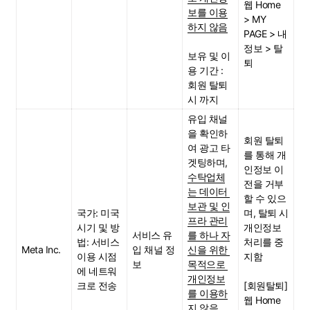
웹 Home 
보를 이용
> MY 
하지 않음
PAGE > 내 
정보 > 탈
보유 및 이
퇴
용 기간 : 
회원 탈퇴 
시 까지
유입 채널
을 확인하
회원 탈퇴
여 광고 타
를 통해 개
겟팅하며, 
인정보 이
수탁업체
전을 거부
는 데이터 
할 수 있으
보관 및 인
국가: 미국
며, 탈퇴 시 
프라 관리
시기 및 방
개인정보 
서비스 유
를 하나 자
법: 서비스 
처리를 중
Meta Inc.
입 채널 정
신을 위한 
이용 시점
지함
보
목적으로 
에 네트워
개인정보
크로 전송
[회원탈퇴]
를 이용하
웹 Home 
지 않음