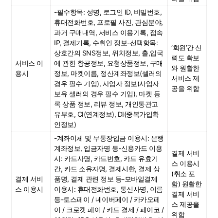
-필수항목: 성명, 로그인 ID, 비밀번호, 
휴대전화번호, 프로필 사진, 관심분야, 
과거 구매내역, 서비스 이용기록, 접속 
IP, 결제기록, 수취인 정보-선택항목: 
‘회원’간 신
상호간의 SNS정보, 위치정보, 출,입국
뢰도 확보
서비스 이
에 관한 항공정보, 요청상품정보, 구매
와 원활한 
용시
정보, 마켓이름, 정산계좌정보(셀러의 
서비스 제
경우 필수 기입), 사업자 정보(사업자 
공을 위함
보유 셀러의 경우 필수 기입), 마켓 등
록 상품 정보, 리뷰 정보, 개인통관고
유부호, CI(연계정보), DI(중복가입확
인정보)
-계좌이체 및 무통장입금 이용시: 은행
계좌정보, 입금자명 등-신용카드 이용
결제 서비
시: 카드사명, 카드번호, 카드 유효기
스 이용시 
간, 카드 소유자명, 결제시한, 결제 상
(취소 포
결제 서비
품명, 결제 관련 정보 등-모바일결제 
함) 원활한 
스 이용시
이용시: 휴대전화번호, 통신사명, 이름 
결제 서비
등-토스페이 / 네이버페이 / 카카오페
스 제공을 
이 / 크로켓 페이 / 카드 결제 / 페이코 / 
위함