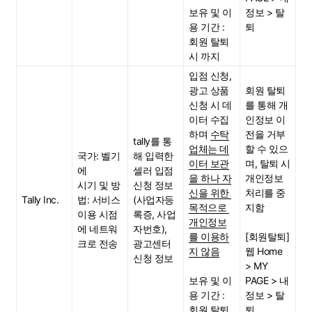
보유 및 이
정보 > 탈
용 기간 : 
퇴
회원 탈퇴 
시 까지
입점 신청, 
광고 상품 
회원 탈퇴
신청 시 데
를 통해 개
이터 수집
인정보 이
하며 
수탁
전을 거부
tally를 통
업체는 데
할 수 있으
국가: 벨기
해 입력한 
이터 보관
며, 탈퇴 시 
에
셀러 입점 
을 하나 자
개인정보 
시기 및 방
신청 정보
신을 위한 
처리를 중
Tally Inc.
법: 서비스 
(사업자등
목적으로 
지함
이용 시점
록증, 사업
개인정보
에 네트워
자번호), 
를 이용하
[회원탈퇴]
크로 전송
광고센터 
지 않음
웹 Home 
신청 정보
> MY 
보유 및 이
PAGE > 내 
용 기간 : 
정보 > 탈
회원 탈퇴 
퇴