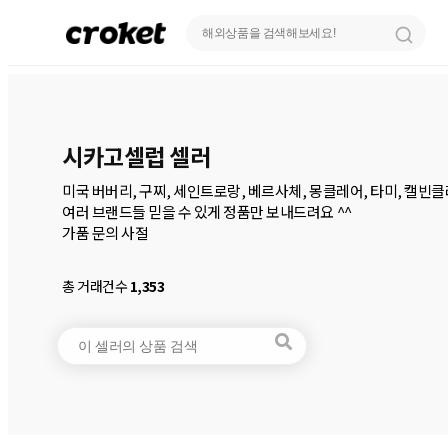
시카고셀럽 셀러
미국 버버리, 구찌, 세인트로랑, 베르사체, 몽클레어, 타미, 캘빈클라
여러 브랜드들 믿을 수 있게 정품만 보내드려요 ^^ 

총 거래건수
1,353