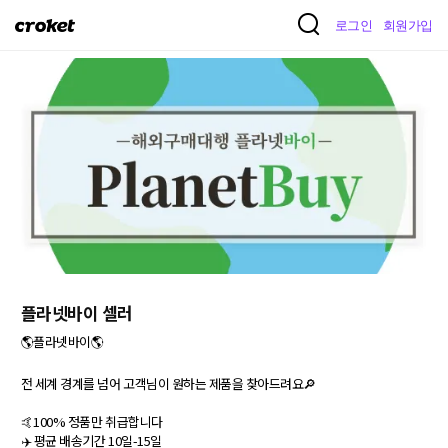
크
로그인
회원가입
로
켓
플라넷바이 셀러
🌎플라넷바이🌎

전 세계 경계를 넘어 고객님이 원하는 제품을 찾아드려요🔎

🤙100% 정품만 취급합니다

✈️ 평균 배송기간 10일-15일
