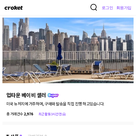
크
로그인
회원가입
로
켓
업타운 베이비 셀러
총 거래건수
2,976
최근 활동 3시간 전 🤗