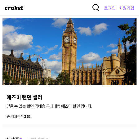
크
로그인
회원가입
로
켓
에즈미 런던 셀러
믿을 수 있는 런던 직배송 구매대행 에즈미 런던 입니다.
총 거래건수
362