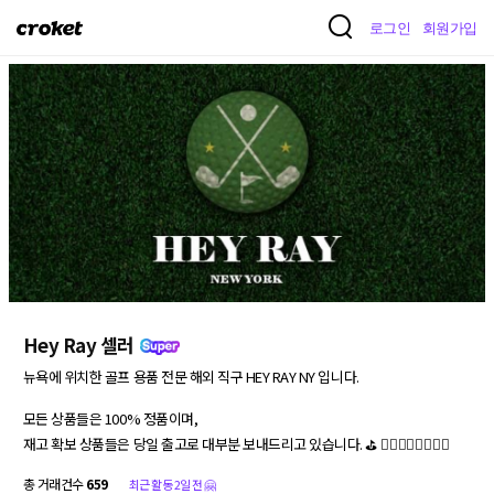
크
로그인
회원가입
로
켓
Hey Ray 셀러
뉴욕에 위치한 골프 용품 전문 해외 직구 HEY RAY NY 입니다. 

모든 상품들은 100% 정품이며, 

재고 확보 상품들은 당일 출고로 대부분 보내드리고 있습니다. ⛳️ 🏌🏻‍♀️🏌🏻‍♂️🏌🏻
총 거래건수
659
최근 활동 2일 전 🤗