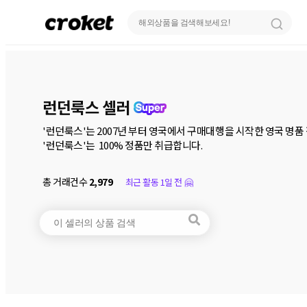
런던룩스 셀러
'런던룩스'는 2007년 부터 영국에서 구매대행을 시작한 영국 명품 
'런던룩스'는  100% 정품만 취급합니다.  
총 거래건수
2,979
최근 활동 1일 전 🤗