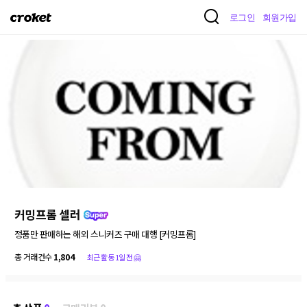
크
로그인
회원가입
로
켓
커밍프롬 셀러
정품만 판매하는 해외 스니커즈 구매 대행 [커밍프롬]
총 거래건수
1,804
최근 활동 1일 전 🤗