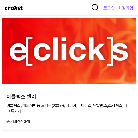
크
로그인
회원가입
로
켓
이클릭스 셀러
이클릭스, 해외직배송 노하우(2005~), 나이키,아디다스,뉴발란스,스케쳐스,어
그 특가세일
총 거래건수
849