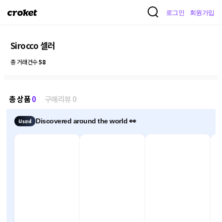
크
로그인
회원가입
로
켓
Sirocco 셀러
총 거래건수
58
총 상품
0
구매리뷰 0
Discovered around the world 👀