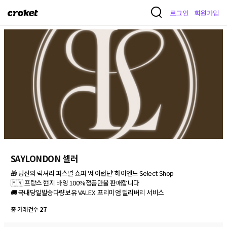
크
로그인
회원가입
로
켓
SAYLONDON 셀러
🎁 당신의 럭셔리 퍼스널 쇼퍼 '세이런던' 하이엔드 Select Shop

🇫🇷 프랑스 현지 바잉 100%정품만을 판매합니다

🚚 국내당일발송다량보유 VALEX  프리미엄 딜리버리 서비스
총 거래건수
27