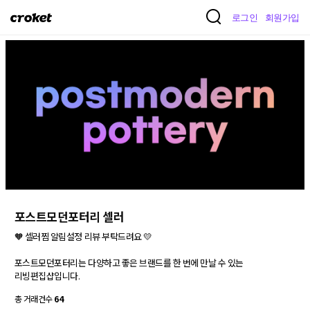
크
로그인
회원가입
로
켓
포스트모던포터리 셀러
🧡 셀러찜 알림설정 리뷰 부탁드려요 💛

포스트모던포터리는 다양하고 좋은 브랜드를 한 번에 만날 수 있는

리빙편집샵입니다.
총 거래건수
64