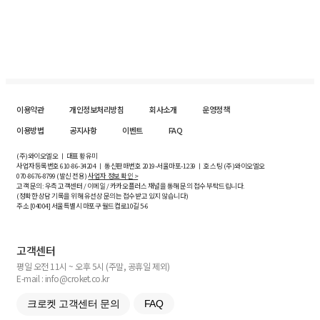
이용약관
개인정보처리방침
회사소개
운영정책
이용방법
공지사항
이벤트
FAQ
(주)와이오엘오 ㅣ 대표 황유미
사업자등록번호
610-86-34204
ㅣ 통신판매번호 2019-서울마포-1239 ㅣ 호스팅 (주)와이오엘오
070-8676-8799 (발신 전용)
사업자 정보 확인 >
고객 문의: 우측 고객센터 / 이메일 / 카카오플러스 채널을 통해 문의 접수 부탁드립니다.
(정확한 상담 기록을 위해 유선상 문의는 접수받고 있지 않습니다)
주소 [
04004
] 서울특별시 마포구 월드컵로10길
5-6
고객센터
평일 오전 11시 ~ 오후 5시 (주말, 공휴일 제외)
E-mail : info@croket.co.kr
크로켓 고객센터 문의
FAQ