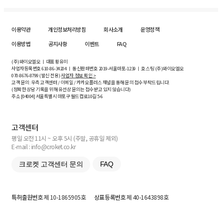
이용약관
개인정보처리방침
회사소개
운영정책
이용방법
공지사항
이벤트
FAQ
(주)와이오엘오 ㅣ 대표 황유미
사업자등록번호
610-86-34204
ㅣ 통신판매번호 2019-서울마포-1239 ㅣ 호스팅 (주)와이오엘오
070-8676-8799 (발신 전용)
사업자 정보 확인 >
고객 문의: 우측 고객센터 / 이메일 / 카카오플러스 채널을 통해 문의 접수 부탁드립니다.
(정확한 상담 기록을 위해 유선상 문의는 접수받고 있지 않습니다)
주소 [
04004
] 서울특별시 마포구 월드컵로10길
5-6
고객센터
평일 오전 11시 ~ 오후 5시 (주말, 공휴일 제외)
E-mail : info@croket.co.kr
크로켓 고객센터 문의
FAQ
특허출원번호
제 10-1865905호
상표등록번호
제 40-1643898호