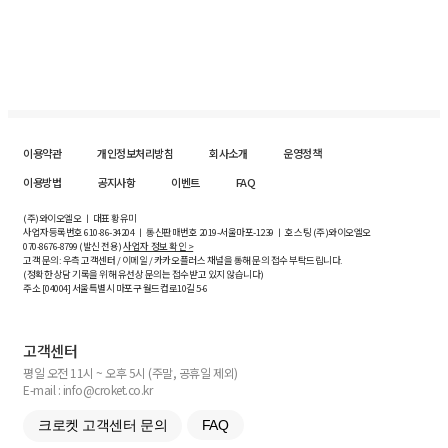
이용약관
개인정보처리방침
회사소개
운영정책
이용방법
공지사항
이벤트
FAQ
(주)와이오엘오 ㅣ 대표 황유미
사업자등록번호
610-86-34204
ㅣ 통신판매번호 2019-서울마포-1239 ㅣ 호스팅 (주)와이오엘오
070-8676-8799 (발신 전용)
사업자 정보 확인 >
고객 문의: 우측 고객센터 / 이메일 / 카카오플러스 채널을 통해 문의 접수 부탁드립니다.
(정확한 상담 기록을 위해 유선상 문의는 접수받고 있지 않습니다)
주소 [
04004
] 서울특별시 마포구 월드컵로10길
5-6
고객센터
평일 오전 11시 ~ 오후 5시 (주말, 공휴일 제외)
E-mail : info@croket.co.kr
크로켓 고객센터 문의
FAQ