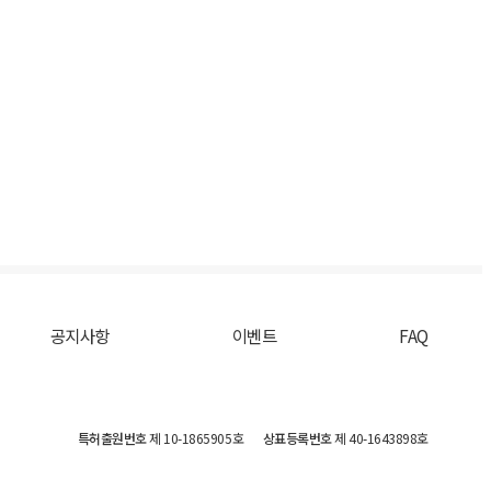
공지사항
이벤트
FAQ
특허출원번호
제 10-1865905호
상표등록번호
제 40-1643898호