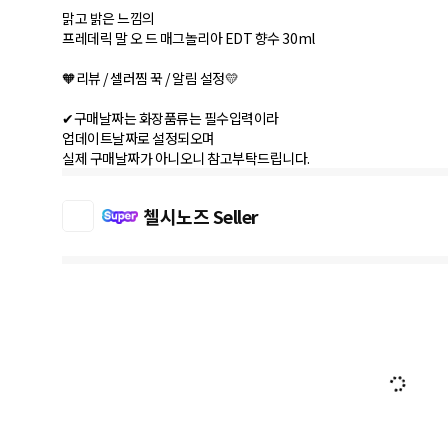
맑고 밝은 느낌의
프레데릭 말 오 드 매그놀리아 EDT 향수 30ml
🧡리뷰 / 셀러찜 꾹 / 알림 설정💛
✔구매날짜는 화장품류는 필수입력이라
업데이트날짜로 설정되오며
실제 구매날짜가 아니오니 참고부탁드립니다.
첼시노즈 Seller