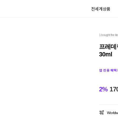
전세계상품
1 bought the it
프레데릭
30ml
앱 전용 혜택
2%
17
Worldw