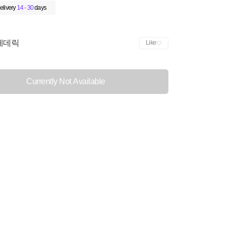
elivery
14 - 30
days
레데릭
Like
Currently Not Available