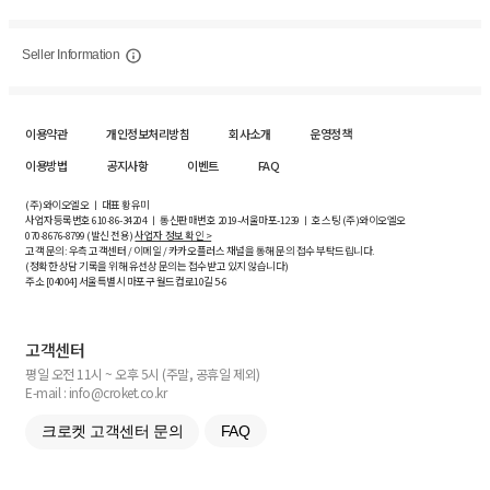
Seller Information
이용약관
개인정보처리방침
회사소개
운영정책
이용방법
공지사항
이벤트
FAQ
(주)와이오엘오 ㅣ 대표 황유미
사업자등록번호
610-86-34204
ㅣ 통신판매번호 2019-서울마포-1239 ㅣ 호스팅 (주)와이오엘오
070-8676-8799 (발신 전용)
사업자 정보 확인 >
고객 문의: 우측 고객센터 / 이메일 / 카카오플러스 채널을 통해 문의 접수 부탁드립니다.
(정확한 상담 기록을 위해 유선상 문의는 접수받고 있지 않습니다)
주소 [
04004
] 서울특별시 마포구 월드컵로10길
5-6
고객센터
평일 오전 11시 ~ 오후 5시 (주말, 공휴일 제외)
E-mail : info@croket.co.kr
크로켓 고객센터 문의
FAQ