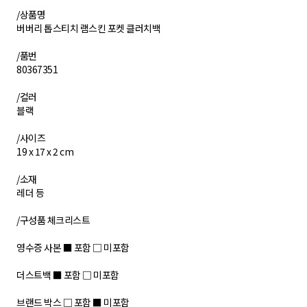
/상품명
버버리 톱스티치 램스킨 포켓 클러치백
/품번
80367351
/컬러
블랙
/사이즈
19 x 17 x 2 cm
/소재
레더 등
/구성품 체크리스트
영수증 사본 ■ 포함 □ 미포함
더스트백 ■ 포함 □ 미포함
브랜드 박스 □ 포함 ■ 미포함