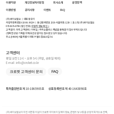
이용약관
개인정보처리방침
회사소개
운영정책
이용방법
공지사항
이벤트
FAQ
(주)와이오엘오 ㅣ 대표 황유미
사업자등록번호
610-86-34204
ㅣ 통신판매번호 2019-서울마포-1239 ㅣ 호스팅 (주)와이오엘오
070-8676-8799 (발신 전용)
사업자 정보 확인 >
고객 문의: 우측 고객센터 / 이메일 / 카카오플러스 채널을 통해 문의 접수 부탁드립니다.
(정확한 상담 기록을 위해 유선상 문의는 접수받고 있지 않습니다)
주소 [
04004
] 서울특별시 마포구 월드컵로10길
5-6
고객센터
평일 오전 11시 ~ 오후 5시 (주말, 공휴일 제외)
E-mail : info@croket.co.kr
크로켓 고객센터 문의
FAQ
특허출원번호
제 10-1865905호
상표등록번호
제 40-1643898호
(주)와이오엘오의 사전 서면 동의 없이 크로켓 사이트의 일체의 정보, 콘텐츠 및 UI등을 상업적 목적으로 전재,