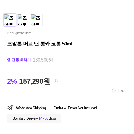
2 bought the item
조말론 머르 앤 통카 코롱 50ml
160,500원
앱 전용 혜택가
2%
157,290원
Like
Worldwide Shipping
|
Duties & Taxes Not Included
Standard Delivery
14 - 30
days