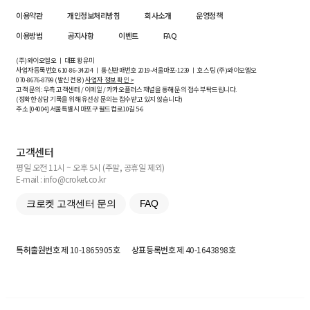
이용약관
개인정보처리방침
회사소개
운영정책
이용방법
공지사항
이벤트
FAQ
(주)와이오엘오 ㅣ 대표 황유미
사업자등록번호
610-86-34204
ㅣ 통신판매번호 2019-서울마포-1239 ㅣ 호스팅 (주)와이오엘오
070-8676-8799 (발신 전용)
사업자 정보 확인 >
고객 문의: 우측 고객센터 / 이메일 / 카카오플러스 채널을 통해 문의 접수 부탁드립니다.
(정확한 상담 기록을 위해 유선상 문의는 접수받고 있지 않습니다)
주소 [
04004
] 서울특별시 마포구 월드컵로10길
5-6
고객센터
평일 오전 11시 ~ 오후 5시 (주말, 공휴일 제외)
E-mail : info@croket.co.kr
크로켓 고객센터 문의
FAQ
특허출원번호
제 10-1865905호
상표등록번호
제 40-1643898호