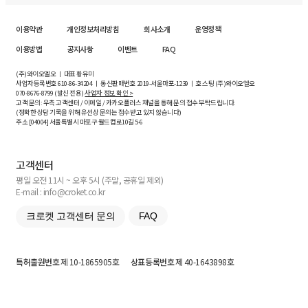
이용약관
개인정보처리방침
회사소개
운영정책
이용방법
공지사항
이벤트
FAQ
(주)와이오엘오 ㅣ 대표 황유미
사업자등록번호
610-86-34204
ㅣ 통신판매번호 2019-서울마포-1239 ㅣ 호스팅 (주)와이오엘오
070-8676-8799 (발신 전용)
사업자 정보 확인 >
고객 문의: 우측 고객센터 / 이메일 / 카카오플러스 채널을 통해 문의 접수 부탁드립니다.
(정확한 상담 기록을 위해 유선상 문의는 접수받고 있지 않습니다)
주소 [
04004
] 서울특별시 마포구 월드컵로10길
5-6
고객센터
평일 오전 11시 ~ 오후 5시 (주말, 공휴일 제외)
E-mail : info@croket.co.kr
크로켓 고객센터 문의
FAQ
특허출원번호
제 10-1865905호
상표등록번호
제 40-1643898호