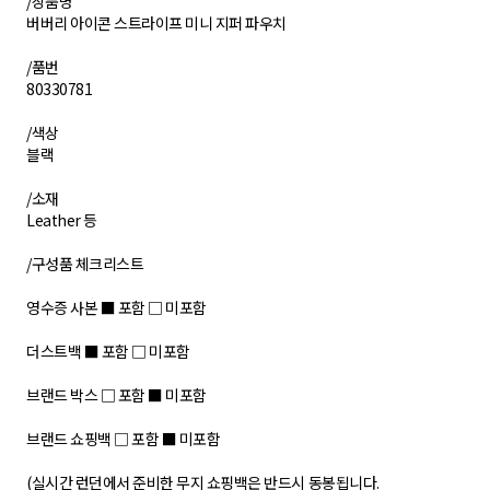
/상품명
버버리 아이콘 스트라이프 미니 지퍼 파우치
/품번
80330781
/색상
블랙
/소재
Leather 등
​/구성품 체크리스트
영수증 사본 ■ 포함 □ 미포함
더스트백 ■ 포함 □ 미포함
브랜드 박스 □ 포함 ■ 미포함
브랜드 쇼핑백 □ 포함 ■ 미포함
(실시간 런던에서 준비한 무지 쇼핑백은 반드시 동봉됩니다.