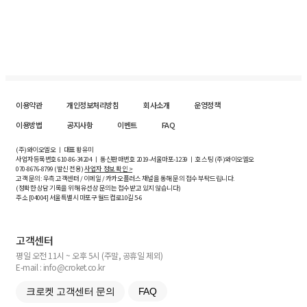
이용약관
개인정보처리방침
회사소개
운영정책
이용방법
공지사항
이벤트
FAQ
(주)와이오엘오 ㅣ 대표 황유미
사업자등록번호
610-86-34204
ㅣ 통신판매번호 2019-서울마포-1239 ㅣ 호스팅 (주)와이오엘오
070-8676-8799 (발신 전용)
사업자 정보 확인 >
고객 문의: 우측 고객센터 / 이메일 / 카카오플러스 채널을 통해 문의 접수 부탁드립니다.
(정확한 상담 기록을 위해 유선상 문의는 접수받고 있지 않습니다)
주소 [
04004
] 서울특별시 마포구 월드컵로10길
5-6
고객센터
평일 오전 11시 ~ 오후 5시 (주말, 공휴일 제외)
E-mail : info@croket.co.kr
크로켓 고객센터 문의
FAQ