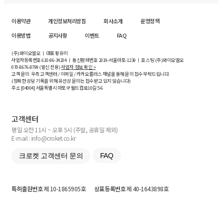
이용약관
개인정보처리방침
회사소개
운영정책
이용방법
공지사항
이벤트
FAQ
(주)와이오엘오 ㅣ 대표 황유미
사업자등록번호
610-86-34204
ㅣ 통신판매번호 2019-서울마포-1239 ㅣ 호스팅 (주)와이오엘오
070-8676-8799 (발신 전용)
사업자 정보 확인 >
고객 문의: 우측 고객센터 / 이메일 / 카카오플러스 채널을 통해 문의 접수 부탁드립니다.
(정확한 상담 기록을 위해 유선상 문의는 접수받고 있지 않습니다)
주소 [
04004
] 서울특별시 마포구 월드컵로10길
5-6
고객센터
평일 오전 11시 ~ 오후 5시 (주말, 공휴일 제외)
E-mail : info@croket.co.kr
크로켓 고객센터 문의
FAQ
특허출원번호
제 10-1865905호
상표등록번호
제 40-1643898호