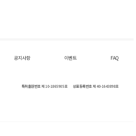
공지사항
이벤트
FAQ
특허출원번호
제 10-1865905호
상표등록번호
제 40-1643898호