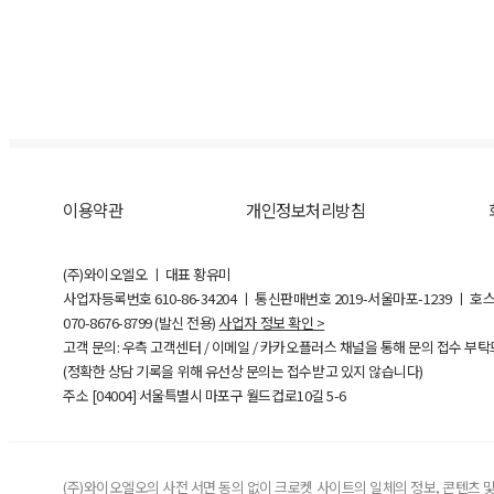
이용약관
개인정보처리방침
(주)와이오엘오 ㅣ 대표 황유미
사업자등록번호
610-86-34204
ㅣ 통신판매번호 2019-서울마포-1239 ㅣ 호
070-8676-8799 (발신 전용)
사업자 정보 확인 >
고객 문의: 우측 고객센터 / 이메일 / 카카오플러스 채널을 통해 문의 접수 부
(정확한 상담 기록을 위해 유선상 문의는 접수받고 있지 않습니다)
주소 [
04004
] 서울특별시 마포구 월드컵로10길
5-6
(주)와이오엘오의 사전 서면 동의 없이 크로켓 사이트의 일체의 정보, 콘텐츠 및 