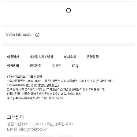
Seller Information
이용약관
개인정보처리방침
회사소개
운영정책
이용방법
공지사항
이벤트
FAQ
(주)와이오엘오 ㅣ 대표 황유미
사업자등록번호
610-86-34204
ㅣ 통신판매번호 2019-서울마포-1239 ㅣ 호스팅 (주)와이오엘오
070-8676-8799 (발신 전용)
사업자 정보 확인 >
고객 문의: 우측 고객센터 / 이메일 / 카카오플러스 채널을 통해 문의 접수 부탁드립니다.
(정확한 상담 기록을 위해 유선상 문의는 접수받고 있지 않습니다)
주소 [
04004
] 서울특별시 마포구 월드컵로10길
5-6
고객센터
평일 오전 11시 ~ 오후 5시 (주말, 공휴일 제외)
E-mail : info@croket.co.kr